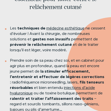
relâchement cutané
techniques
de
Les
médecine esthétique
ne cessent
d’évoluer ! Avant la chirurgie, de nombreuses
gestes
non
invasifs
solutions et
permettent de
prévenir
le
relâchement
cutané
et de le traiter
lorsqu’il est léger, voire modéré.
Prendre soin de sa peau chez soi, et en cabinet pour
agir plus en profondeur, quand la peau est encore
la
stimuler
efficacement,
jeune permet de
l’entretenir
et
effectuer
de
légères
corrections
fils
tenseurs
: radiofréquence microneedling, lasers,
résorbables
et bien entendu
injections d’acide
hyaluronique
ou de toxine botulique permettent de
ralentir
et
traiter
l’affaissement
des
traits
–
regard et sourcils tombants, sillons naso-géniens,
bajoues ou plis d’amertume…