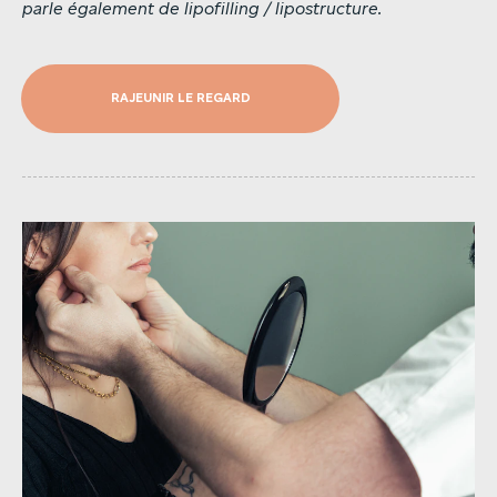
parle
également
de
lipofilling
/
lipostructure.
RAJEUNIR LE REGARD