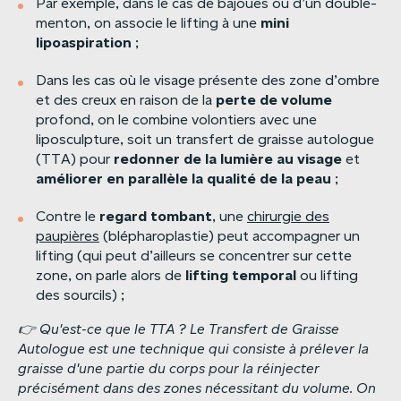
Par exemple, dans le cas de bajoues ou d’un double-
mini
menton, on associe le lifting à une
lipoaspiration
;
Dans les cas où le visage présente des zone d’ombre
perte
de
volume
et des creux en raison de la
profond, on le combine volontiers avec une
liposculpture, soit un transfert de graisse autologue
redonner
de
la
lumière
au
visage
(TTA) pour
et
améliorer
en
parallèle
la
qualité
de
la
peau
;
regard
tombant
Contre le
, une
chirurgie des
paupières
(blépharoplastie) peut accompagner un
lifting (qui peut d’ailleurs se concentrer sur cette
lifting
temporal
zone, on parle alors de
ou lifting
des sourcils) ;
👉
Qu'est-ce
que
le
TTA
?
Le
Transfert
de
Graisse
Autologue
est
une
technique
qui
consiste
à
prélever
la
graisse
d'une
partie
du
corps
pour
la
réinjecter
précisément
dans
des
zones
nécessitant
du
volume.
On