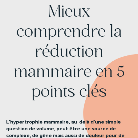
Mieux
comprendre la
réduction
mammaire en 5
points clés
L'hypertrophie
mammaire,
au-delà
d'une
simple
question
de
volume,
peut
être
une
source
de
complexe,
de
gêne
mais
aussi
de
douleur
pour
de