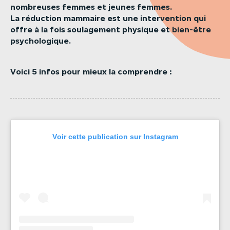
nombreuses
femmes
et
jeunes
femmes.
La
réduction
mammaire
est
une
intervention
qui
offre
à
la
fois
soulagement
physique
et
bien-être
psychologique.
Voici
5
infos
pour
mieux
la
comprendre
:
Voir cette publication sur Instagram