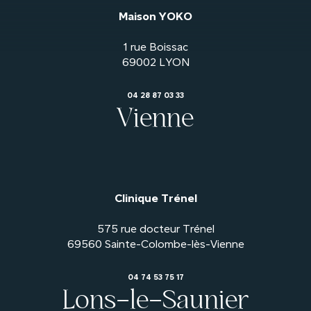
Maison YOKO
1 rue Boissac
04 28 87 03 33
Vienne
Clinique Trénel
575 rue docteur Trénel
04 74 53 75 17
Lons-le-Saunier