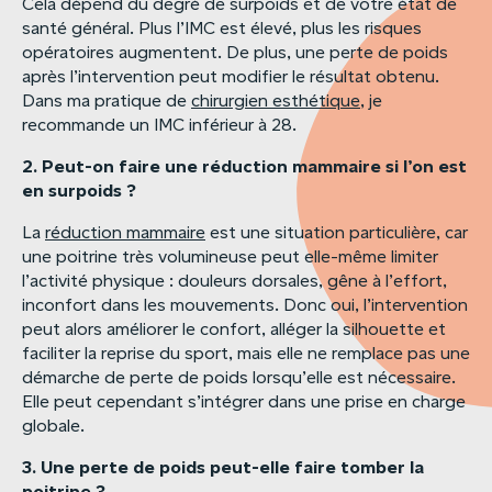
Cela dépend du degré de surpoids et de votre état de
santé général. Plus l’IMC est élevé, plus les risques
opératoires augmentent. De plus, une perte de poids
après l’intervention peut modifier le résultat obtenu.
Dans ma pratique de
chirurgien esthétique
, je
recommande un IMC inférieur à 28.
2.
Peut-on
faire
une
réduction
mammaire
si
l’on
est
en
surpoids
?
La
réduction mammaire
est une situation particulière, car
une poitrine très volumineuse peut elle-même limiter
l’activité physique : douleurs dorsales, gêne à l’effort,
inconfort dans les mouvements. Donc oui, l’intervention
peut alors améliorer le confort, alléger la silhouette et
faciliter la reprise du sport, mais elle ne remplace pas une
démarche de perte de poids lorsqu’elle est nécessaire.
Elle peut cependant s’intégrer dans une prise en charge
globale.
3.
Une
perte
de
poids
peut-elle
faire
tomber
la
poitrine
?