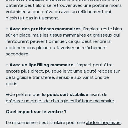
patiente peut alors se retrouver avec une poitrine moins
volumineuse que prévu ou avec un relâchement qui
n’existait pas initialement.
Avec
des
prothèses
mammaires
–
, l’implant reste bien
sûr en place, mais les tissus mammaires et graisseux qui
l’entourent peuvent diminuer, ce qui peut rendre la
poitrine moins pleine ou favoriser un relâchement
secondaire.
Avec
un
lipofilling
mammaire
–
, l’impact peut être
encore plus direct, puisque le volume ajouté repose sur
de la graisse transférée, sensible aux variations de
poids.
le
poids
soit
stabilisé
➡️Je préfère que
avant de
préparer un projet de chirurgie esthétique mammaire
.
Quel
impact
sur
le
ventre
?
Le raisonnement est similaire pour une
abdominoplastie
.