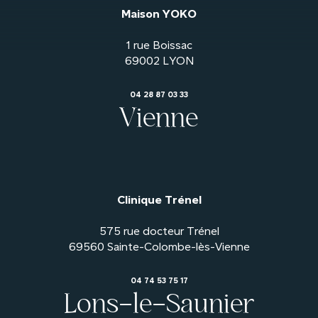
Maison YOKO
1 rue Boissac
04 28 87 03 33
Vienne
Clinique Trénel
575 rue docteur Trénel
04 74 53 75 17
Lons-le-Saunier