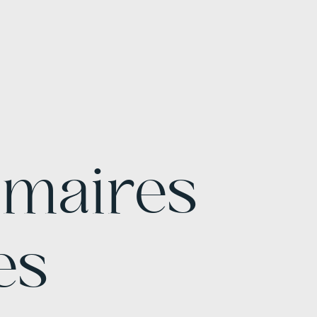
mmaires
es