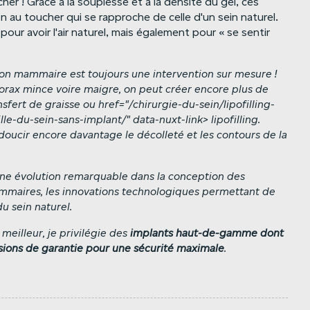
her ! Grâce à la souplesse et à la densité du gel, ces
 au toucher qui se rapproche de celle d'un sein naturel.
our avoir l'air naturel, mais également pour « se sentir
ion
mammaire
est
toujours
une
intervention
sur
mesure
!
orax
mince
voire
maigre,
on
peut
créer
encore
plus
de
nsfert
de
graisse
ou
href="/chirurgie-du-sein/lipofilling-
le-du-sein-sans-implant/"
data-nuxt-link>
lipofilling.
doucir
encore
davantage
le
décolleté
et
les
contours
de
la
 une évolution remarquable dans la conception des
ammaires, les innovations technologiques permettant de
u sein naturel.
meilleur, je privilégie des
implants
haut-de-gamme
dont
sions
de
garantie
pour
une
sécurité
maximale
.