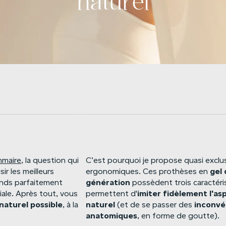
naturel
maire
, la question qui
C’est pourquoi je propose quasi excl
gel
ir les meilleurs
ergonomiques. Ces prothèses en
génération
nds parfaitement
possèdent trois caractéris
imiter
fidèlement
l'as
iale. Après tout, vous
permettent d'
naturel
possible
naturel
inconvé
, à la
(et de se passer des
anatomiques
, en forme de goutte).