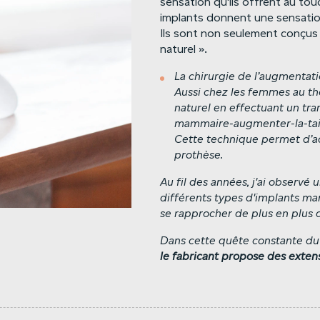
sensation qu'ils offrent au touc
implants donnent une sensation
Ils sont non seulement conçus p
naturel ».
La
chirurgie
de
l’augmentat
Aussi
chez
les
femmes
au
th
naturel
en
effectuant
un
tra
mammaire-augmenter-la-tail
Cette
technique
permet
d’a
prothèse.
Au fil des années, j'ai observé
différents types d'implants m
se rapprocher de plus en plus d
Dans cette quête constante du 
le
fabricant
propose
des
exten