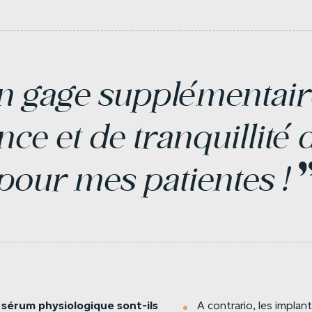
n
gage
supplémentair
nce
et
de
tranquillité
d
pour
mes
patientes
!
sérum
physiologique
sont-ils
A contrario, les impla