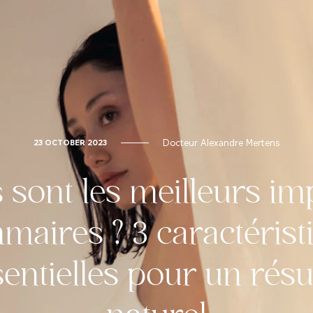
Docteur Alexandre Mertens
23 OCTOBER 2023
 sont les meilleurs im
aires ? 3 caractérist
entielles pour un résu