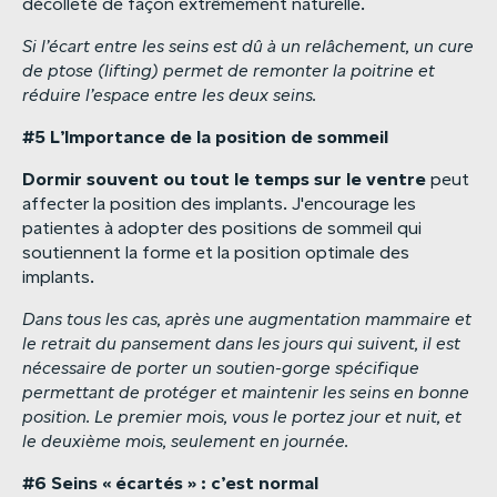
décolleté de façon extrêmement naturelle.
Si
l’écart
entre
les
seins
est
dû
à
un
relâchement,
un
cure
de
ptose
(lifting)
permet
de
remonter
la
poitrine
et
réduire
l’espace
entre
les
deux
seins.
#5
L’Importance
de
la
position
de
sommeil
Dormir
souvent
ou
tout
le
temps
sur
le
ventre
peut
affecter la position des implants. J'encourage les
patientes à adopter des positions de sommeil qui
soutiennent la forme et la position optimale des
implants.
Dans
tous
les
cas,
après
une
augmentation
mammaire
et
le
retrait
du
pansement
dans
les
jours
qui
suivent,
il
est
nécessaire
de
porter
un
soutien-gorge
spécifique
permettant
de
protéger
et
maintenir
les
seins
en
bonne
position.
Le
premier
mois,
vous
le
portez
jour
et
nuit,
et
le
deuxième
mois,
seulement
en
journée.
#6
Seins
«
écartés
»
:
c’est
normal