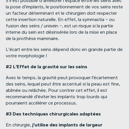
S’il est possible d’améliorer l’espace entre les seins avec
la pose d’implants, le positionnement de vos seins reste
un facteur déterminant et le chirurgien doit respecter
cette insertion naturelle. En effet, la symmastia – ou
fusion des seins / unisein –, est un risque si la partie
interne du sein est désinsérée lors de la mise en place
de la prothèse mammaire.
L’écart entre les seins dépend donc en grande partie de
votre morphologie !
#2
L’Effet
de
la
gravité
sur
les
seins
Avec le temps, la gravité peut provoquer l'écartement
des seins, lequel peut être accentué si la peau est fine,
abîmée ou relâchée. Pour contrer cet effet, il est
recommandé d'éviter les implants trop lourds qui
pourraient accélérer ce processus.
#3
Des
techniques
chirurgicales
adaptées
j'utilise
des
implants
de
largeur
En chirurgie,